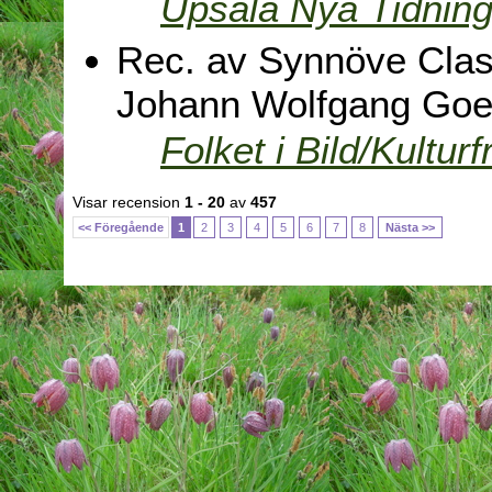
Upsala Nya Tidnin
Rec. av Synnöve Clas
Johann Wolfgang Goe
Folket i Bild/Kulturf
Visar recension
1 - 20
av
457
<< Föregående
1
2
3
4
5
6
7
8
Nästa >>