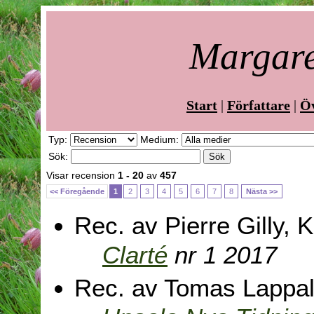
Margare
Start
|
Författare
|
Öv
Typ:
Medium:
Sök:
Visar recension
1 - 20
av
457
<< Föregående
1
2
3
4
5
6
7
8
Nästa >>
Rec. av Pierre Gilly, K
Clarté
nr 1 2017
Rec. av Tomas Lappal