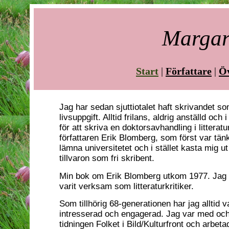
Margar
Start
|
Författare
|
Öv
Jag har sedan sjuttiotalet haft skrivandet s
livsuppgift. Alltid frilans, aldrig anställd och i
för att skriva en doktorsavhandling i litterat
författaren Erik Blomberg, som först var tänk
lämna universitetet och i stället kasta mig u
tillvaron som fri skribent.
Min bok om Erik Blomberg utkom 1977. Jag h
varit verksam som litteraturkritiker.
Som tillhörig 68-generationen har jag alltid var
intresserad och engagerad. Jag var med oc
tidningen Folket i Bild/Kulturfront och arbet